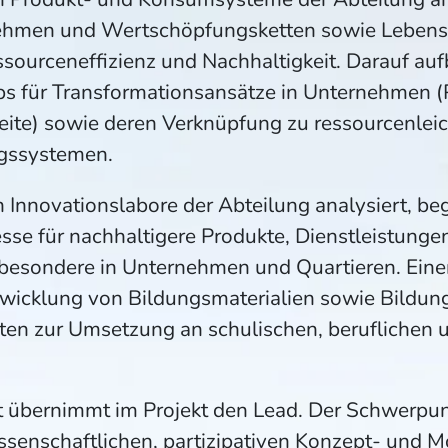
ehmen und Wertschöpfungsketten sowie Lebenss
sourceneffizienz und Nachhaltigkeit. Darauf au
 für Transformationsansätze in Unternehmen (P
te) sowie deren Verknüpfung zu ressourcenleic
ngssystemen.
Innovationslabore der Abteilung analysiert, beg
sse für nachhaltigere Produkte, Dienstleistunge
besondere in Unternehmen und Quartieren. Eine
twicklung von Bildungsmaterialien sowie Bildun
ten zur Umsetzung an schulischen, beruflichen 
t übernimmt im Projekt den Lead. Der Schwerpu
wissenschaftlichen, partizipativen Konzept- und 