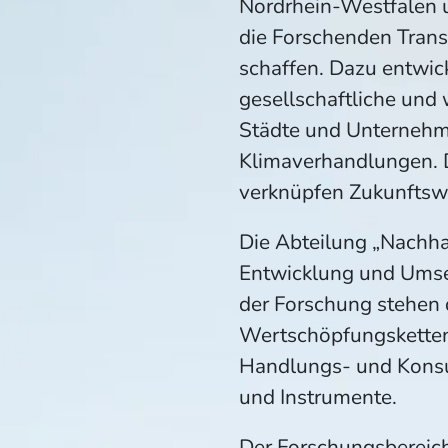
Nordrhein-Westfalen 
die Forschenden Transf
schaffen. Dazu entwic
gesellschaftliche und
Städte und Unternehme
Klimaverhandlungen. D
verknüpfen Zukunftsw
Die Abteilung „Nachha
Entwicklung und Umse
der Forschung stehen 
Wertschöpfungsketten
Handlungs- und Konsu
und Instrumente.
Der Forschungsbereich