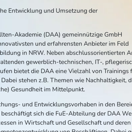
che Entwicklung und Umsetzung der
ellten-Akademie (DAA) gemeinnützige GmbH
 innovativsten und erfahrensten Anbieter im Feld
rbildung in NRW. Neben abschlussorientierten A
ltenden gewerblich-technischen, IT-, pflegeris
rufen bietet die DAA eine Vielzahl von Training
. Dabei stehen z.B. Themen wie Nachhaltigkeit, 
he) Gesundheit im Mittelpunkt.
chungs- und Entwicklungsvorhaben in den Bere
 beschäftigt sich die FuE-Abteilung der DAA Wes
ssen in Wirtschaft und Gesellschaft und deren
ompetenzentwicklung von Beschäftigen. Dabei ge