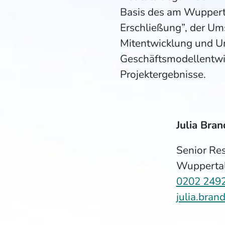
Basis des am Wupperta
Erschließung”, der U
Mitentwicklung und U
Geschäftsmodellentwic
Projektergebnisse.
Julia Bran
Senior Re
Wuppertal 
0202 249
julia.bra