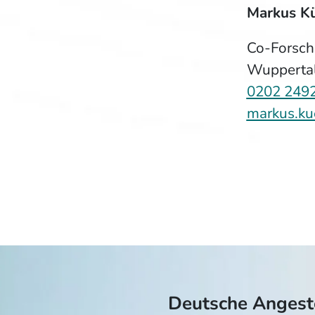
Markus Kü
Co-Forsch
Wuppertal 
0202 249
markus.ku
Deutsche Anges