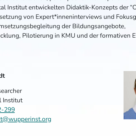
l Institut entwickelten Didaktik-Konzepts der “
msetzung von Expert*inneninterviews und Fokus
msetzungsbegleitung der Bildungsangebote,
klung, Pilotierung in KMU und der formativen E
dt
searcher
Institut
2-299
ndt@wupperinst.org