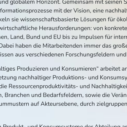
und globalem Horizont. Gemeinsam mit seinen S
ormationsprozesse mit der Vision, eine nachhalt
keln sie wissenschaftsbasierte Lösungen für öko
 wirtschaftliche Herausforderungen: von konkre
n, Land, Bund und EU bis zu Impulsen für inter
abei haben die Mitarbeitenden immer das große
issen aus verschiedenen Forschungsfeldern un
ltiges Produzieren und Konsumieren“ arbeitet an
tzung nachhaltiger Produktions- und Konsumsy
die Ressourcenproduktivitäts- und Nachhaltigk
, Branchen und Bedarfsfeldern, sowie die Verä
mmustern auf Akteursebene, durch zielgruppe
 Produkt- und Konsumsysteme der Abteilung ana