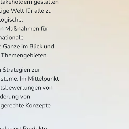
takeholdern gestalten
ige Welt für alle zu
logische,
ten Maßnahmen für
nationale
 Ganze im Blick und
d Themengebieten.
 Strategien zur
steme. Im Mittelpunkt
eitsbewertungen von
nderung von
ngerechte Konzepte
lysiert Produkte,