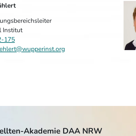
hlert
ungsbereichsleiter
Institut
2-175
ehlert@wupperinst.org
tellten-Akademie DAA NRW