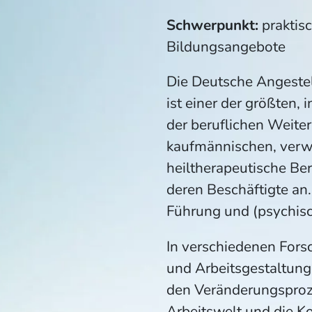
Schwerpunkt:
praktis
Bildungsangebote
Die Deutsche Angest
ist einer der größten,
der beruflichen Weite
kaufmännischen, verwa
heiltherapeutische Be
deren Beschäftigte an
Führung und (psychisc
In verschiedenen Fors
und Arbeitsgestaltung
den Veränderungsproze
Arbeitswelt und die K