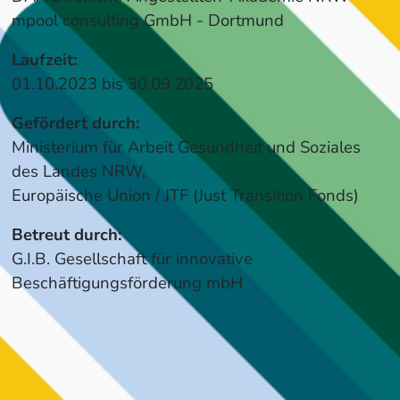
mpool consulting GmbH - Dortmund
Laufzeit:
01.10.2023 bis 30.09.2025
Gefördert durch:
Ministerium für Arbeit Gesundheit und Soziales
des Landes NRW,
Europäische Union / JTF (Just Transition Fonds)
Betreut durch:
G.I.B. Gesellschaft für innovative
Beschäftigungsförderung mbH