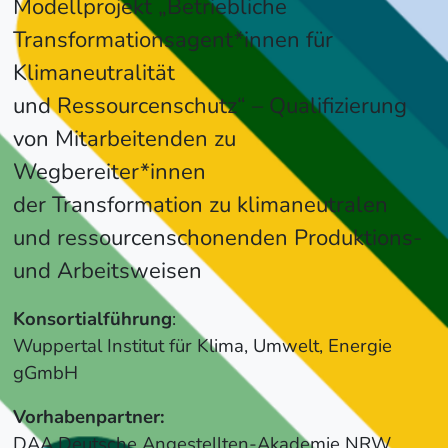
Modellprojekt „Betriebliche
Transformationsagent*innen für
Klimaneutralität
und Ressourcenschutz“ – Qualifizierung
von Mitarbeitenden zu
Wegbereiter*innen
der Transformation zu klimaneutralen
und ressourcenschonenden Produktions-
und Arbeitsweisen
Konsortialführung
:
Wuppertal Institut für Klima, Umwelt, Energie
gGmbH
Vorhabenpartner:
DAA Deutsche Angestellten-Akademie NRW